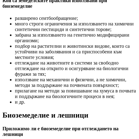
Кои са земеделските практики използвани при
биоземеделие
разширено сеитбообращение;
много строги ограничения за използването на химични
синтетични пестициди и синтетични торове;
забрана за използването на генетично модифицирани
организми;
подбор на растителни и животински видове, които са
устойчиви на заболявания и са приспособени към
местните условия;
отглеждане на животните в системи за свободно
отглеждане на открито и осигуряване на биологични
фуражи за тях;
използване на механични и физични, а не химични,
методи за поддържане на почвената повърхност;
прилагане на методи за повишаване на хумуса в почвата
и поддържане на биологичните процеси в нея;
и др.
Биоземеделие и лешници
Приложимо ли е биоземеделие при отглеждането на
лешници