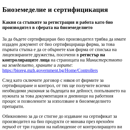
Биоземеделие и сертифицикация
Какви са стъпките за регистрация и работа като био
производител в сферата на биоземеделието
За да бъдете сертифициран био производител трябва да имате
издаден документ от био сертифицираща фирма, за това
първата стъпка е да се обърнете към фирма от списъка на
лицензираните дружества, посочени в
регистър на
контролиращите лица
на страницата на
Министерството
на земеделието, храните и горите
:
https://bioreg.mzh.government.bg/Home/Controllers
След като сключите договор с някоя от фирмите за
сертифициране и контрол, от тях ще получите всички
необходими
указания
за бъдещата ви дейност, попълването на
нужната за това документация и дневници на работния
процес и позволените за използване в биоземеделието
препарати.
Обикновено за да се стигне до издаване на сертификат за
производител на био продукти се минава през
преходен
период
от три години на наблюдение от контролиращото ви