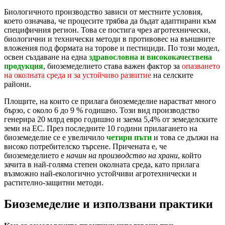
Биологичното производство зависи от местните условия,
което означава, че процесите трябва да бъдат адаптирани към
специфичния регион. Това се постига чрез агротехнически,
биологични и технически методи в противовес на външните
вложения под формата на торове и пестициди. По този модел,
освен създаване на една
здравословна и висококачествена
продукция
, биоземеделието става важен фактор за
опазването
на околната среда и за устойчиво развитие
на селските
райони.
Площите, на които се прилага биоземеделие нарастват много
бързо, с около 6 до 9 % годишно. Този вид производство
генерира 20 млрд евро годишно и заема 5,4% от земеделските
земи на ЕС. През последните 10 години прилагането на
биоземеделие се е увеличило
четири пъти
и това се дължи на
високо потребителско търсене. Причената е, че
биоземеделието е
начин на производство на храни
, който
зачита в най-голяма степен околната среда, като прилага
възможно най-екологично устойчиви агротехнически и
растително-защитни методи.
Биоземеделие
и използвани практики