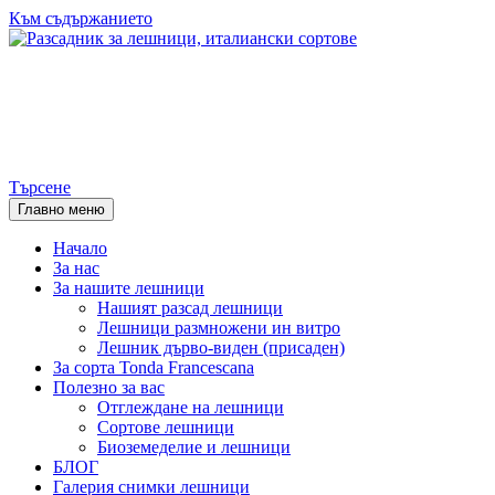
Към съдържанието
Разсадник за лешници,
италиански сортове
Търсене
Главно меню
Начало
За нас
За нашите лешници
Нашият разсад лешници
Лешници размножени ин витро
Лешник дърво-виден (присаден)
За сорта Tonda Francescana
Полезнo за вас
Отглеждане на лешници
Сортове лешници
Биоземеделие и лешници
БЛОГ
Галерия снимки лешници