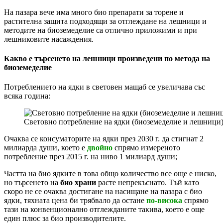
На пазара вече има много био препарати за торене и
растителна защита подходящи за отглеждане на лешници и
методите на биоземеделие са отлично приложими и при
лешниковите насаждения.
Какво е търсенето на лешници произведени по метода на
биоземеделие
Потреблението на ядки в световен мащаб се увеличава със
всяка година:
Световно потребление на ядки (биоземеделие и лешници)
Очаква се консуматорите на ядки през 2030 г. да стигнат 2
милиарда души, което е
двойно
спрямо измереното
потребление през 2015 г. на ниво 1 милиард души;
Частта на био ядките в това общо количество все още е ниско,
но търсенето на
био храни
расте непрекъснато. Тъй като
скоро не се очаква достигане на насищане на пазара с био
ядки, тяхната цена би трябвало да остане
по-висока
спрямо
тази на конвенционално отглежданите такива, което е още
един плюс за био производителите.