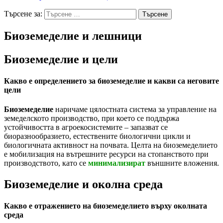
Търсене за:
Биоземеделие и лешници
Биоземеделие и цели
Какво е определението за биоземеделие и какви са неговите
цели
Биоземеделие
наричаме цялостната система за управление на
земеделското производство, при което се поддържа
устойчивостта в агроекосистемите – запазват се
биоразнообразието, естествените биологични цикли и
биологичната активност на почвата. Целта на биоземеделието
е мобилизация на вътрешните ресурси на стопанството при
производството, като се
минимализират
външните вложения.
Биоземеделие и околна среда
Какво е отражението на биоземеделието върху околната
среда